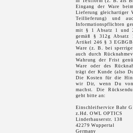
in Textform (z. B. als B
Eingang der Ware beim
Lieferung gleichartiger
Teillieferung) und a
Informationspflichten g
mit § 1 Absatz 1 und 
gemäß § 312g Absatz 
Artikel 246 § 3 EGBGB.
Ware (z. B. bei sperri
auch durch Rücknahmeve
Wahrung der Frist genü
Ware oder des Rückna
trägt der Kunde (also D
Die Kosten für die Hin
wir Dir, wenn Du von
machst. Die Rücksend
geht bitte an:
Einschleifservice Bahr
z.Hd. OWL OPTICS
Linderhauserstr. 138
42279 Wuppertal
Germany